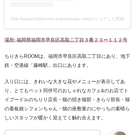
Miki Kajiwara(@aroma.dogmassage.miki)がシェアした投稿
場所: 福岡県福岡市早良区高取二丁目３番２３ー１１２号
ちりきらROOMは、福岡市早良区高取二丁目にあり、地下
鉄・空港線「藤崎駅」出口にあります。
入り口には、きれいな大きな花やメニューが表示してあ
り、とてもペット同伴可のおしゃれなカフェ&のお店でト
イプードルのちりり店長・猫の招き猫部・きらり部長・猫
の看板娘シフォンちゃん・猫の座敷童のにやっちの素晴ら
しいスタッフが暖かく迎えてく触れ合えます。