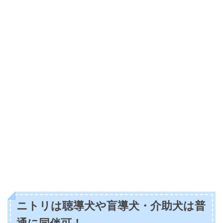
ニトリは聴導犬や盲導犬・介助犬は普