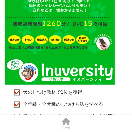
犬のしつけ教材で1位を獲得
全年齢・全犬種のしつけ方法を学べる
子犬や成犬のトイレトレーニングにも対応
ホーム
講師のしほ先生はタランティーノ監督と仕事をし