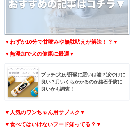
▼わずか10分で甘噛みや無駄吠えが解決！？▼
▼無添加で犬の健康に最適▼
ブッチ(犬)が肝臓に悪いは嘘？涙やけに
良い？月いくらかかるのか結石予防に
良いかも調査！
▼人気のワンちゃん用サブスク▼
▼食べてはいけないフード知ってる？▼