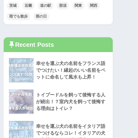
茨城
近畿
道の駅
那須
関東
関西
雨でも散歩
雨の日
Recent Posts
幸せを運ぶ犬の名前をフランス語
でつけたい！縁起のいい名前をペ
ットに命名して風水も上昇！
トイプードルを飼って後悔する人
が続出！？室内犬を飼って後悔す
る理由はトイレ？
幸せを運ぶ犬の名前をイタリア語
でつけるならコレ！イタリアの犬