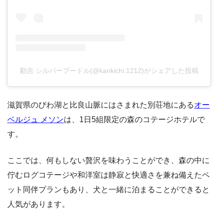
勘吉 シルバープードル(@kankichi.1212)がシェアした投稿
滋賀県のびわ湖と比良山脈にはさまれた別荘地にある
オー
ベルジュ メソン
は、1日5組限定の森のコテージホテルで
す。
ここでは、何もしない贅沢を味わうことができ、森の中に
佇むログコテージや和洋室は静寂と快適さを兼ね備えたペ
ット同伴プランもあり、犬と一緒に泊まることができると
人気があります。