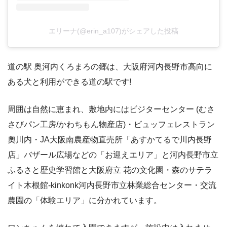
エリーナ(@erin_a107)がシェアした投稿
道の駅 奥河内くろまろの郷は、大阪府河内長野市高向に
ある犬と利用ができる道の駅です!
周囲は自然に恵まれ、敷地内にはビジターセンター (むさ
さびパン工房/かわちもん物産店)・ビュッフェレストラン
奧川内・JA大阪南農産物直売所「あすかてるで川内長野
店」バザール広場などの「お迎えエリア」と河内長野市立
ふるさと歴史学習館と大阪府立 花の文化園・森のサテラ
イト木根館-kinkonk河内長野市立林業総合センター・交流
農園の「体験エリア」に分かれています。