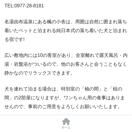
TEL:0977-28-8181
名湯由布温泉にある楓の小舎は、周囲は自然に囲まれ落ち
着いたペットと泊まれる純日本式の落ち着いた犬と泊まれ
る宿です!
広い敷地内には10の客室があり、全室離れで露天風呂・内
湯・岩盤浴がついるので、他のお客さんと会うこともなく
静かなのでリラックスできます。
犬を連れて泊まる場合は、特別室の「柚の間」と「椋の
間」の2部屋になりますが、ワンちゃん用の食事はありま
せんので、事前のご用意をよろしくお願いいたします。
「柚の間」は、2020年にリニューアルした平屋の客室で
ホーム
室内には、テレビ付き岩盤浴室・庭付風呂が完備され、隣