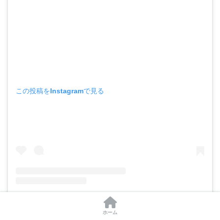
この投稿をInstagramで見る
大型犬Cafe《GRAND MOU ぐらんむー》(@bigdog_grandmou)がシェアした投稿
ホーム