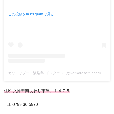
この投稿をInstagramで見る
カリコリゾート淡路島~ドッグラン~(@karikoresort_dogrun)がシェアした投稿
住所:兵庫県南あわじ市津井１４７５
TEL:0799-36-5970