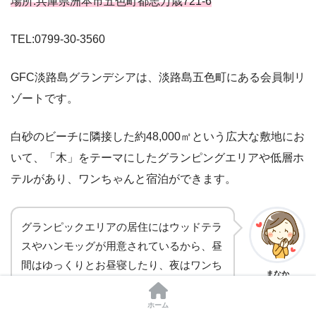
場所:兵庫県洲本市五色町都志万歳721-6
TEL:0799-30-3560
GFC淡路島グランデシアは、淡路島五色町にある会員制リ
ゾートです。
白砂のビーチに隣接した約48,000㎡という広大な敷地にお
いて、「木」をテーマにしたグランピングエリアや低層ホ
テルがあり、ワンちゃんと宿泊ができます。
グランピックエリアの居住にはウッドテラ
スやハンモッグが用意されているから、昼
間はゆっくりとお昼寝したり、夜はワンち
まなか
ゃんと星空を見ながらインスタ映えする写
真が撮れるわね♪
ホーム