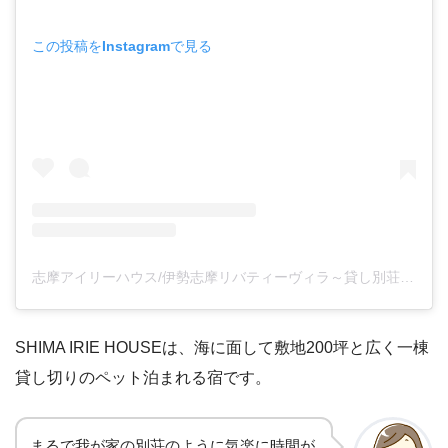
この投稿をInstagramで見る
志摩アイリーハウス/伊勢志摩リバティーヴィラ～貸し別荘～(@shima.iriehouse)がシェアした投稿
SHIMA IRIE HOUSEは、海に面して敷地200坪と広く一棟
貸し切りのペット泊まれる宿です。
まるで我が家の別荘のように気楽に時間が