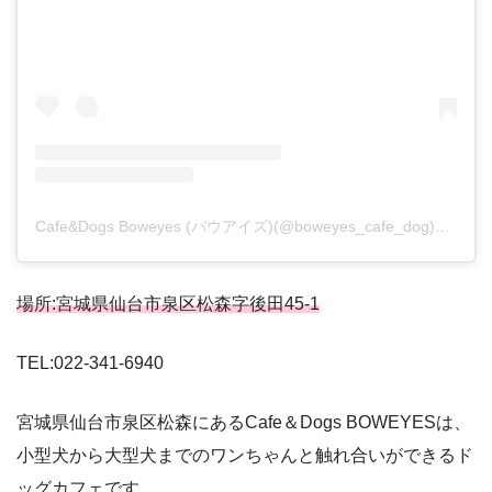
Cafe&Dogs Boweyes (バウアイズ)(@boweyes_cafe_dog)がシェアした投稿
場所:宮城県仙台市泉区松森字後田45-1
TEL:022-341-6940
宮城県仙台市泉区松森にあるCafe＆Dogs BOWEYESは、
小型犬から大型犬までのワンちゃんと触れ合いができるド
ッグカフェです。