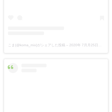
こま(@koma_mix)がシェアした投稿
–
2020年 7月月25日午後6時06分PDT