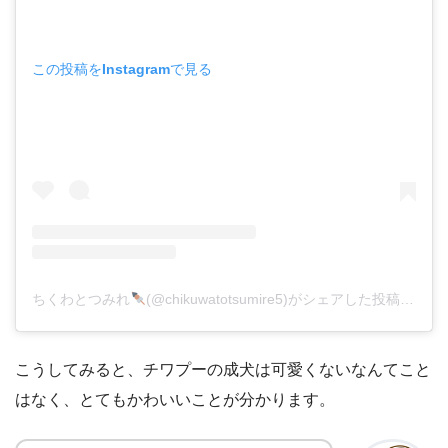
この投稿をInstagramで見る
ちくわとつみれ
(@chikuwatotsumire5)がシェアした投稿
–
202
こうしてみると、チワプーの成犬は可愛くないなんてこと
はなく、とてもかわいいことが分かります。