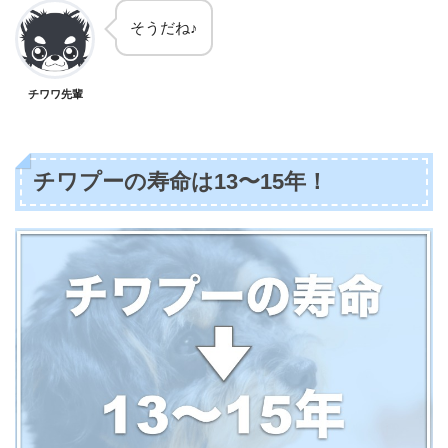
そうだね♪
チワワ先輩
チワプーの寿命は13〜15年！