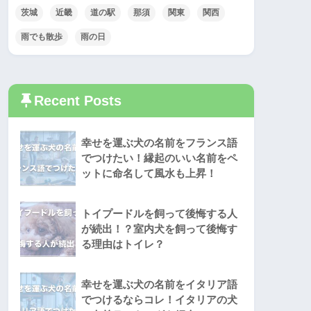
茨城
近畿
道の駅
那須
関東
関西
雨でも散歩
雨の日
Recent Posts
幸せを運ぶ犬の名前をフランス語
でつけたい！縁起のいい名前をペ
ットに命名して風水も上昇！
トイプードルを飼って後悔する人
が続出！？室内犬を飼って後悔す
る理由はトイレ？
幸せを運ぶ犬の名前をイタリア語
でつけるならコレ！イタリアの犬