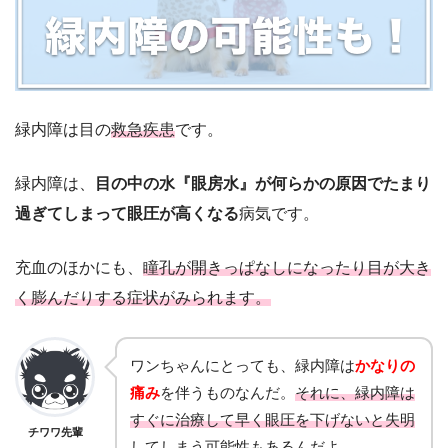
緑内障は目の
救急疾患
です。
緑内障は、
目の中の水『眼房水』が何らかの原因でたまり
過ぎてしまって眼圧が高くなる
病気です。
充血のほかにも、
瞳孔が開きっぱなしになったり目が大き
く膨んだりする症状がみられます。
ワンちゃんにとっても、緑内障は
かなりの
痛み
を伴うものなんだ。
それに、緑内障は
すぐに治療して早く眼圧を下げないと失明
チワワ先輩
してしまう可能性もあるんだよ