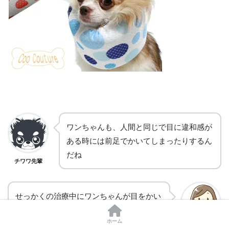
ワンちゃんも、人間と同じで目に違和感が
ある時には前足でかいてしまったりするん
だね
チワワ先輩
せっかくの治療中にワンちゃんが目をかい
ちゃうと、悪化してしまう場合もあるのよ
ホーム
ね。エリザベスカラーをつけたりして、な