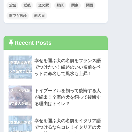
茨城
近畿
道の駅
那須
関東
関西
雨でも散歩
雨の日
Recent Posts
幸せを運ぶ犬の名前をフランス語
でつけたい！縁起のいい名前をペ
ットに命名して風水も上昇！
トイプードルを飼って後悔する人
が続出！？室内犬を飼って後悔す
る理由はトイレ？
幸せを運ぶ犬の名前をイタリア語
でつけるならコレ！イタリアの犬